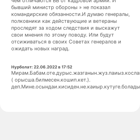
чем отличаются ВВ от кадровой армии. И
бывший министр обороны » не показал
командирские обязанности.И думаю генералы,
полковники как действующие и ветераны
проследят за ходом следствия и выскажут
свои мнения по этому поводу. Или будут
отсиживаться в своих Советах генералов и
ожидать новых наград.
Нурболат
:
22.06.2022 в 17:52
Мирам.Бабам.оте.дурыс.жазганын.жуз.паиыз.косла
( орысша.билмесен.кошип.кет.).
деп.Мине.осындаи.кисиден.не.каиыр.кутуге.бола