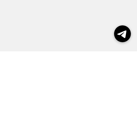
Выборы 2026
Реклама
О журнале
Контакты
Политика конфиденциальности
Правила пользования сайтом