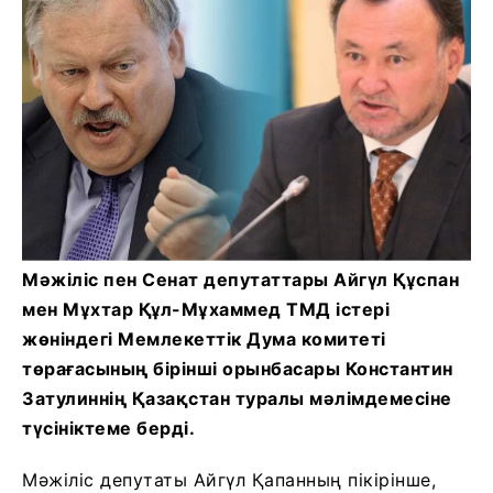
Мәжіліс пен Сенат депутаттары Айгүл Құспан
мен Мұхтар Құл-Мұхаммед ТМД істері
жөніндегі Мемлекеттік Дума комитеті
төрағасының бірінші орынбасары Константин
Затулиннің Қазақстан туралы мәлімдемесіне
түсініктеме берді.
Мәжіліс депутаты Айгүл Қапанның пікірінше,