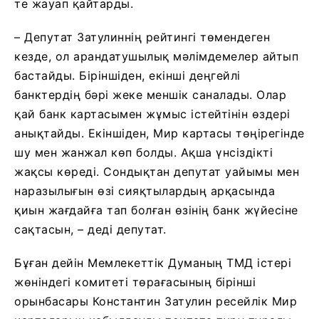
те жауап қайтарды.
– Депутат Затулиннің рейтингі төмендеген
кезде, ол арандатушылық мәлімдемелер айтып
бастайды. Біріншіден, екінші деңгейлі
банктердің бәрі жеке меншік саналады. Олар
қай банк картасымен жұмыс істейтінін өздері
анықтайды. Екіншіден, Мир картасы төңірегінде
шу мен жанжал көп болды. Ақша үнсіздікті
жақсы көреді. Сондықтан депутат уайымы мен
наразылығын өзі сияқтылардың арқасында
қиын жағдайға тап болған өзінің банк жүйесіне
сақтасын, – деді депутат.
Бұған дейін Мемлекеттік Думаның ТМД істері
жөніндегі комитеті төрағасының бірінші
орынбасары Константин Затулин ресейлік Мир