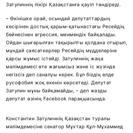
Затулиннің пікірі Қазақстанға қауіп төндіреді.
– Өкінішке орай, осындай депутаттардың
кесірінен достық қарым-қатынастағы Ресейдің
бейнесінен агрессия, менмендік байқалады.
Ойдан шығарылған тақырыпты қолдана отырып,
мұндай саясаткерлер Ресейдің мүдделеріне
қарсы жұмыс істейді. Затулиннің жаңа
мәлімдемесі өте жағымсыз және іс жүзінде
негізсіз деп саналуы керек. Бұл біздің елде
русофобия жоқ екенін көрсетеді. Депутат
Затулин мұны байқамайды, – деп жазды
депутат өзінің Facebook парақшасында.
Константин Затулиннің Қазақстан туралы
мәлімдемесіне сенатор Мұхтар Құл-Мұхаммед