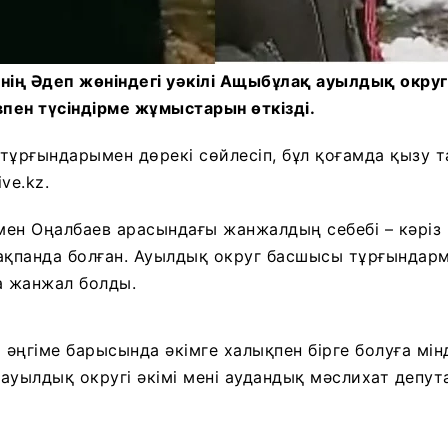
інің Әдеп жөніндегі уәкілі Ащыбұлақ ауылдық округі
пен түсіндірме жұмыстарын өткізді.
тұрғындарымен дөрекі сөйлесіп, бұл қоғамда қызу 
ve.kz.
мен Оңалбаев арасындағы жанжалдың себебі – кәріз
ақпанда болған. Ауылдық округ басшысы тұрғындарм
а жанжал болды.
әңгіме барысында әкімге халықпен бірге болуға мінд
ауылдық округі әкімі мені аудандық мәслихат депу