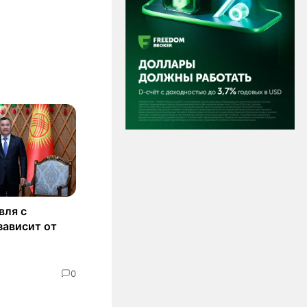
вля с
зависит от
0