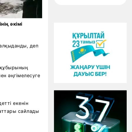
нің әкімі
талқыданды, деп
 құбырының
ен әңгімелесуге
етті екенін
таттары сайлады