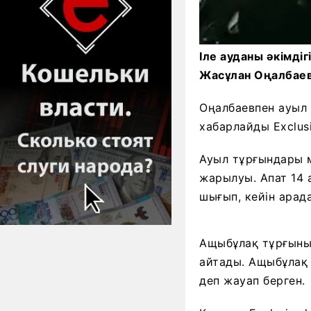
Іле ауданы әкімдіг
Жасұлан Оңалбаев
Оңалбаевпен ауыл 
хабарлайды Exclusi
Ауыл тұрғындары 
жарылуы. Апат 14 
шығып, кейін арад
Ащыбұлақ тұрғыны 
айтады. Ащыбұлақ 
деп жауап берген.