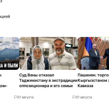
kz
ацией
ы
Суд Вены отказал
Пашинян: торго
Таджикистану в экстрадиции
Кыргызстаном 
дом-
оппозиционера и его семьи
Кавказа
0
7 августа
0
7 августа