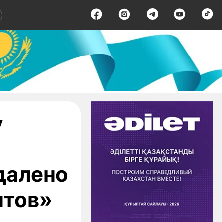
у
далено
нтов»