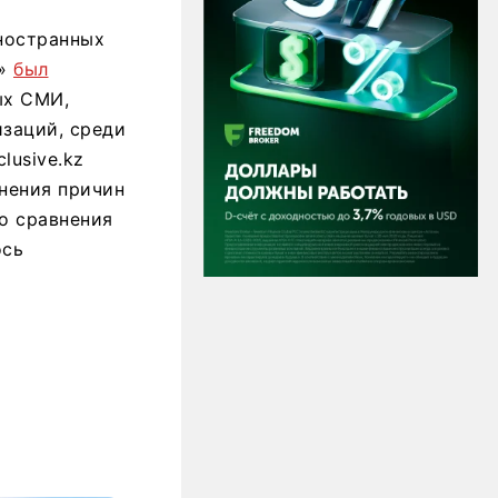
ностранных
в»
был
ых СМИ,
заций, среди
lusive.kz
снения причин
о сравнения
ось