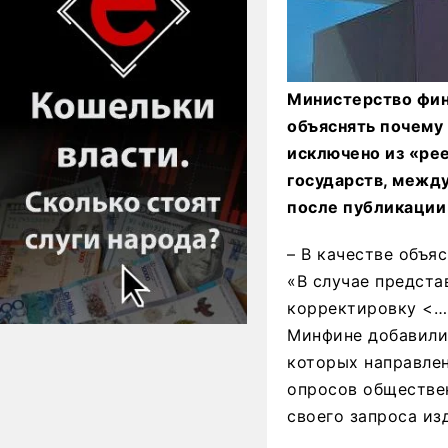
Министерство фина
объяснять почему
исключено из «ре
государств, между
после публикации 
– В качестве объя
«В случае предста
корректировку <…>
Минфине добавили,
которых направлен
опросов обществен
своего запроса из