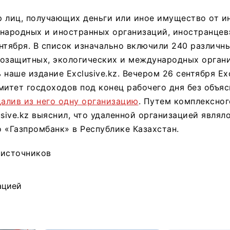
р лиц, получающих деньги или иное имущество от и
ународных и иностранных организаций, иностранце
нтября. В список изначально включили 240 различн
возащитных, экологических и международных органи
наше издание Exclusive.kz. Вечером 26 сентября Exc
митет госдоходов под конец рабочего дня без объя
далив из него одну организацию
. Путем комплексног
usive.kz выяснил, что удаленной организацией являл
 «Газпромбанк» в Республике Казахстан.
 источников
ацией