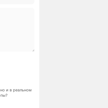
тно и в реальном
опы?