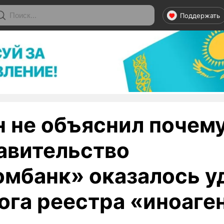
Поддержать
 не объяснил почем
авительство
омбанк» оказалось у
лога реестра «иноаге