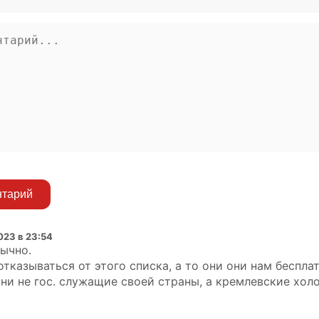
нтарий
023 в 23:54
бычно.
тказываться от этого списка, а то они они нам беспла
они не гос. служащие своей страны, а кремлевские хол