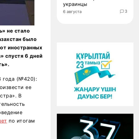
украинцы
3
6 августа
ь» не стало
азахстан было
 от иностранных
» спустя 6 дней
ть».
8 года (№420):
оизвести ее
стра». В
тельность
оведение
шет
по итогам