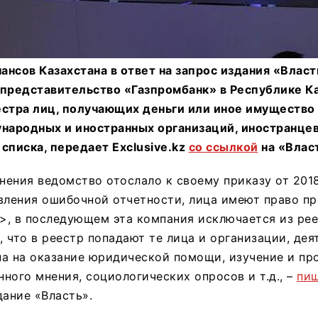
нсов Казахстана в ответ на запрос издания «Власт
 представительство «Газпромбанк» в Республике К
естра лиц, получающих деньги или иное имущество
народных и иностранных организаций, иностранцев
списка, передает Exclusive.kz
со ссылкой
на «Влас
снения ведомство отослало к своему приказу от 201
вления ошибочной отчетности, лица имеют право пр
, в последующем эта компания исключается из рее
 что в реестр попадают те лица и организации, дея
а на оказание юридической помощи, изучение и пр
ного мнения, социологических опросов и т.д., –
пи
дание «Власть».