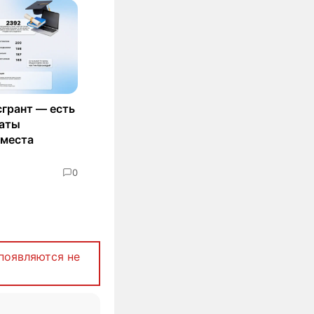
сгрант — есть
маты
 места
0
появляются не