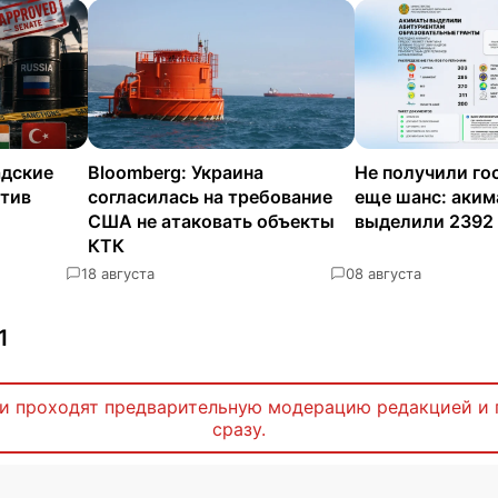
адские
Bloomberg: Украина
Не получили го
отив
согласилась на требование
еще шанс: аки
США не атаковать объекты
выделили 2392
КТК
1
8 августа
0
8 августа
1
и проходят предварительную модерацию редакцией и 
сразу.