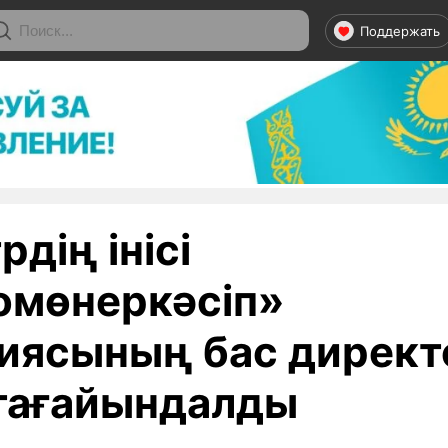
Поддержать
дің інісі
омөнеркәсіп»
иясының бас дирек
тағайындалды