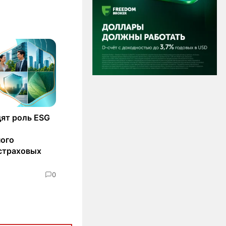
ят роль ESG
ного
страховых
0