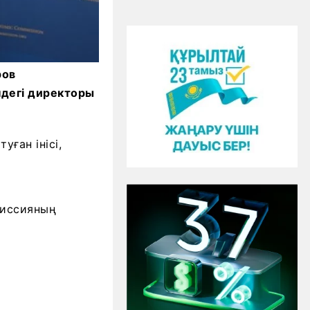
ров
ндегі директоры
ған інісі,
миссияның