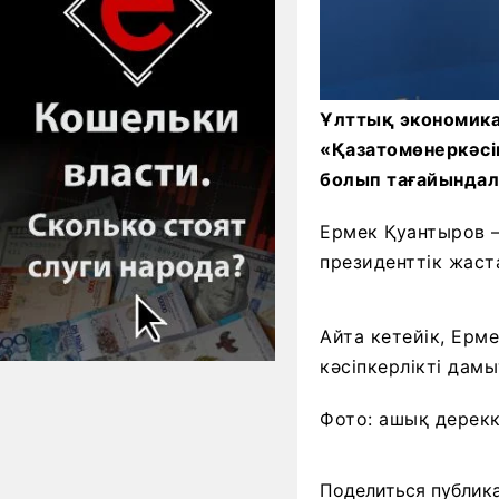
Ұлттық экономика 
«Қазатомөнеркәсі
болып тағайындалд
Ермек Қуантыров —
президенттік жаст
Айта кетейік, Ерм
кәсіпкерлікті дам
Фото: ашық дерек
Поделиться публик