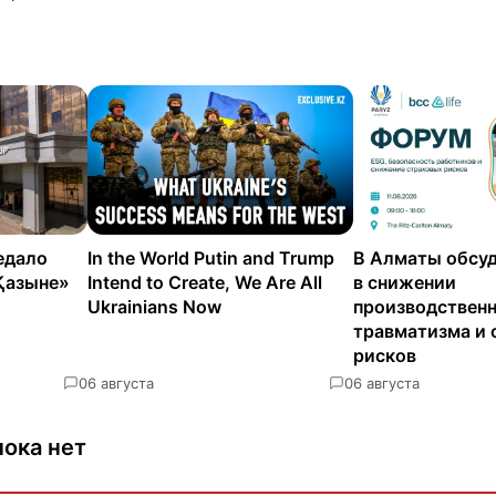
едало
In the World Putin and Trump
В Алматы обсуд
Қазыне»
Intend to Create, We Are All
в снижении
Ukrainians Now
производствен
травматизма и 
рисков
0
6 августа
0
6 августа
ока нет