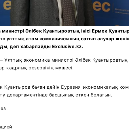
министрі Әлібек Қуантыровтың інісі Ермек Қуанты
п» ұлттық атом компаниясының сатып алулар жөні
ы, деп хабарлайды Exclusive.kz.
 Ұлттық экономика министрі Әлібек Қуантыровтың ту
ар кадрлық резервінің мүшесі.
ек Қуантыров бұған дейін Еуразия экономикалық ко
ыту департаментінде басшылық еткен болатын.
көз
ацией