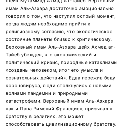
Шейх Мухаммад Ахмад Ат-Тайеб, Верховный
имам Аль-Азхара достаточно эмоционально
говорил о том, что наступил острый момент,
когда людям необходимо прийти к
религиозному согласию, что экологическое
состояние планеты близко к критическому.
Верховный имам Аль-Азхара шейх Ахмед ат-
Тайеб убежден, что экономический и
политический кризис, природные катаклизмы
«созданы человеком, итог его умысла и
сознательных действий». Едва пережив беду
короновируса, люди столкнулись с новыми
волнами пандемии и природными
катастрофами. Верховный имам Аль-Азхара,
как и Папа Римский Франсциск, призывал к
братству в религиях, это может
способствовать цивилизационному братству.