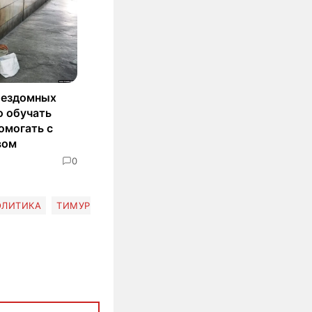
бездомных
о обучать
омогать с
вом
0
ОЛИТИКА
ТИМУР