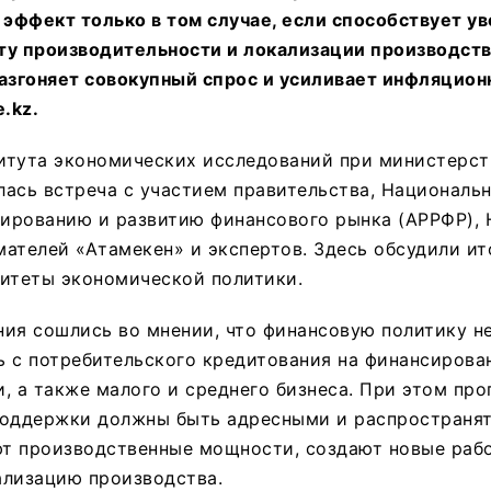
эффект только в том случае, если способствует у
ту производительности и локализации производств
азгоняет совокупный спрос и усиливает инфляцион
.kz.
итута экономических исследований при министерст
ась встреча с участием правительства, Национальн
лированию и развитию финансового рынка (АРРФР),
ателей «Атамекен» и экспертов. Здесь обсудили ит
ритеты экономической политики.
ния сошлись во мнении, что финансовую политику 
 с потребительского кредитования на финансирова
, а также малого и среднего бизнеса. При этом пр
поддержки должны быть адресными и распространят
т производственные мощности, создают новые рабо
ализацию производства.