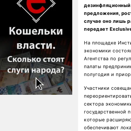
дезинфляционный 
предложения, рос
случае оно лишь р
передает Exclusive
На площадке Инст
экономики состоял
Агентства по регу
палаты предприним
полугодия и прио
Участники совеща
переориентировать
сектора экономики
государственной 
которые расширяю
обеспечивают лок