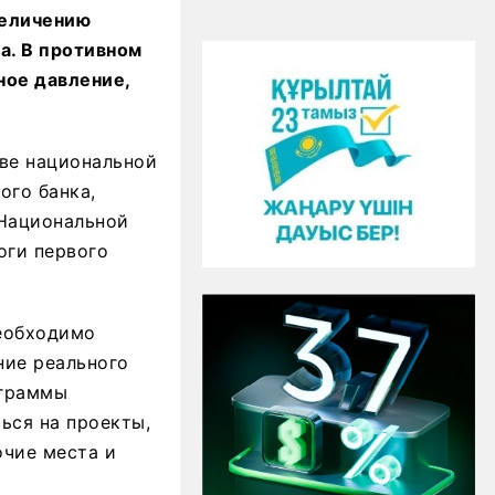
величению
а. В противном
ное давление,
ве национальной
ого банка,
 Национальной
оги первого
необходимо
ние реального
ограммы
ься на проекты,
чие места и