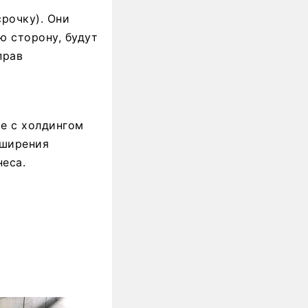
рочку). Они
ю сторону, будут
прав
е с холдингом
сширения
неса.