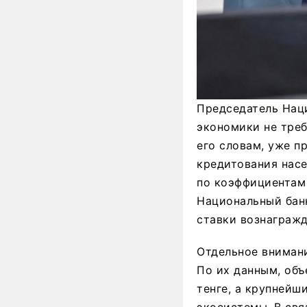
Председатель Наци
экономики не треб
его словам, уже п
кредитования насе
по коэффициентам 
Национальный бан
ставки вознаграж
Отдельное вниман
По их данным, объ
тенге, а крупней
экосистемы. В свя