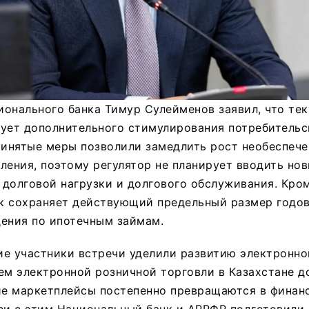
онального банка Тимур Сулейменов заявил, что те
ует дополнительного стимулирования потребительс
ринятые меры позволили замедлить рост необеспече
ления, поэтому регулятор не планирует вводить но
долговой нагрузки и долгового обслуживания. Кром
к сохраняет действующий предельный размер годо
дения по ипотечным займам.
ие участники встречи уделили развитию электронн
ем электронной розничной торговли в Казахстане до
шие маркетплейсы постепенно превращаются в финан
зи с этим Национальный банк и АРРФР подготовили