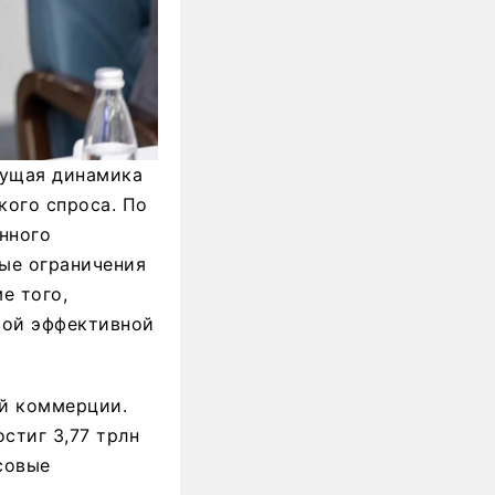
кущая динамика
кого спроса. По
нного
вые ограничения
е того,
вой эффективной
ой коммерции.
стиг 3,77 трлн
совые