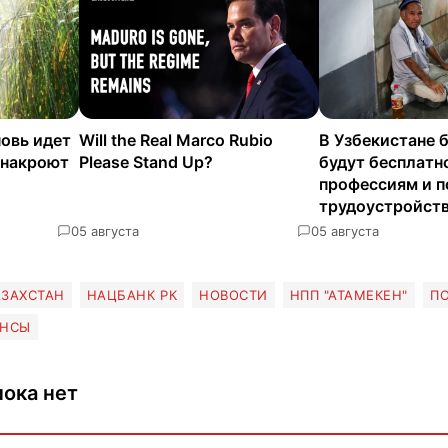
новь идет
Will the Real Marco Rubio
В Узбекистане 
 накроют
Please Stand Up?
будут бесплатн
профессиям и п
трудоустройст
0
5 августа
0
5 августа
АЗАХСТАН
НАЦБАНК РК
НОВОСТИ
НПП "АТАМЕКЕН"
П
НСЫ
ока нет