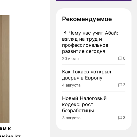
Рекомендуемое
📌
Чему нас учит Абай:
взгляд на труд и
профессиональное
развитие сегодня
0
20 июля
Как Токаев «открыл
дверь» в Европу
3
4 августа
Новый Налоговый
кодекс: рост
безработицы
3
3 августа
ем к
sive.kz.