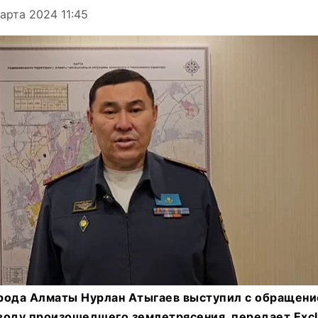
арта 2024 11:45
рода Алматы Нурлан Атыгаев выступил с обращени
воду произошедшего землетрясения, передает Exclu