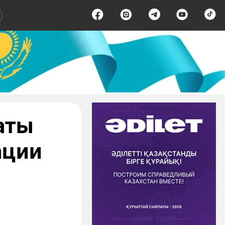
аты
ации