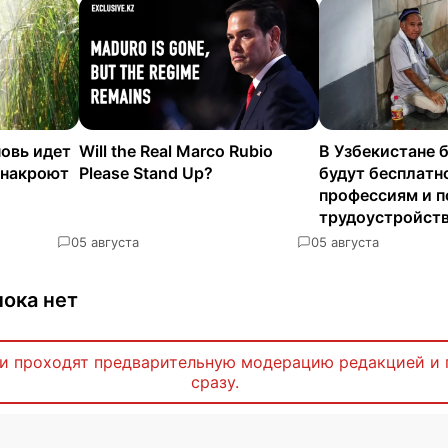
новь идет
Will the Real Marco Rubio
В Узбекистане 
 накроют
Please Stand Up?
будут бесплатн
профессиям и п
трудоустройст
0
5 августа
0
5 августа
ока нет
и проходят предварительную модерацию редакцией и 
сразу.