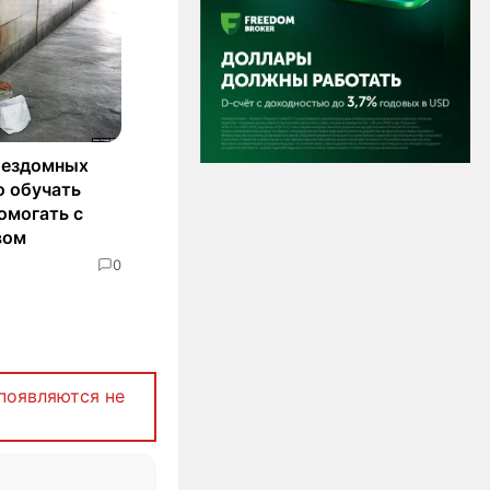
бездомных
о обучать
омогать с
вом
0
появляются не