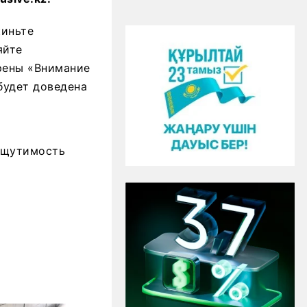
киньте
яйте
рены «Внимание
будет доведена
Ощутимость