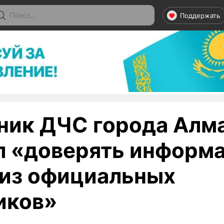
Поддержать
ник ДЧС города Алм
л «доверять информ
 из официальных
иков»