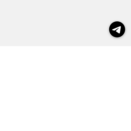
Выборы 2026
Реклама
О журнале
Контакты
Политика конфиденциальности
Правила пользования сайтом