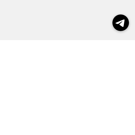
Выборы 2026
Реклама
О журнале
Контакты
Политика конфиденциальности
Правила пользования сайтом