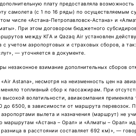
 дополнительную плату предоставляла возможность
ту самолета (с 1 по 16 ряды) по осуществляемым 
том числе «Астана-Петропавловск-Астана» и «Алма
маты». При этом договором бюджетного субсидиро
аршрутов между КГА и Qazaq Air установлен дейст
 с учетом аэропортовых и страховых сборов, а та
луг», — уточняется в документе.
ры незаконное взимание дополнительных сборов от
«Air Astana», несмотря на неизменность цен на авиа
меняло топливный сбор к пассажирам. При отсутст
 высокой волатильности, авиакомпания применяла 
0 до 6500, в зависимости от маршрута перевозок. П
аэропортами вылета и назначения (маршрут) не уч
о маршрутам «Астана – Орал» и «Алматы – Орал» ид
 разница в расстоянии составляет 692 км)», — говор