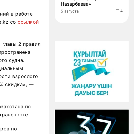
Назарбаева»
4
5 августа
ний в работе
e.kz со
ссылкой
5 главы 2 правил
пространена
го судна.
ециальным
ости взрослого
% скидка», —
захстана по
транспорте.
иров по