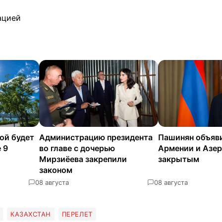
ацией
ой будет
Администрацию президента
Пашинян объяв
 9
во главе с дочерью
Армении и Азе
Мирзиёева закрепили
закрытым
законом
0
8 августа
0
8 августа
КАЗАХСТАН
ПЕРЕЛЕТ