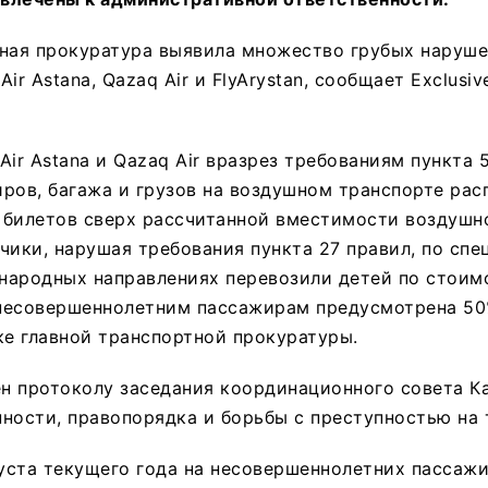
ная прокуратура выявила множество грубых наруше
ir Astana, Qazaq Air и FlyArystan, сообщает Exclusiv
Air Astana и Qazaq Air вразрез требованиям пункта 
ров, багажа и грузов на воздушном транспорте рас
билетов сверх рассчитанной вместимости воздушно
чики, нарушая требования пункта 27 правил, по сп
народных направлениях перевозили детей по стоим
к несовершеннолетним пассажирам предусмотрена 50
ке главной транспортной прокуратуры.
н протоколу заседания координационного совета Ка
ности, правопорядка и борьбы с преступностью на 
густа текущего года на несовершеннолетних пассаж