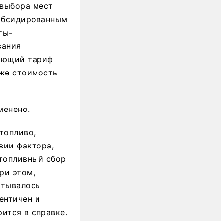
 выбора мест
субсидированным
ты-
вания
вующий тариф
кже стоимость
менено.
топливо,
вии фактора,
топливный сбор
ри этом,
итывалось
ентичен и
ится в справке.