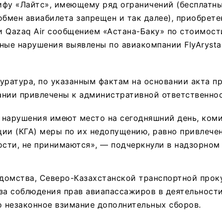
ифу «Лайтс», имеющему ряд ограничений (бесплатны
обмен авиабилета запрещен и так далее), приобрете
 Qazaq Air сообщением «Астана-Баку» по стоимости
ные нарушения выявлены по авиакомпании FlyArysta
уратура, по указанным фактам на основании акта п
ании привлечены к административной ответственнос
 нарушения имеют место на сегодняшний день, ком
ции (КГА) меры по их недопущению, равно привлече
ости, не принимаются», — подчеркнули в надзорном 
домства, Северо-Казахстанской транспортной прок
за соблюдения прав авиапассажиров в деятельност
о незаконное взимание дополнительных сборов.