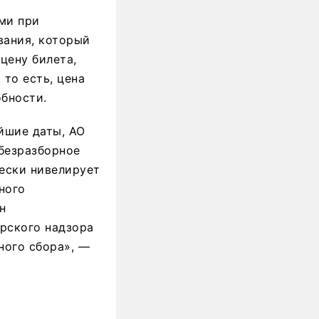
ми при
вания, который
цену билета,
то есть, цена
обности.
йшие даты, АО
 безразборное
ески нивелирует
ного
н
орского надзора
ного сбора», —