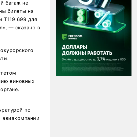
й багаж не
ны билеты на
 Т119 699 для
n», — сказано в
рокурорского
ти.
итетом
нию виновных
органе.
уратурой по
и авиакомпании