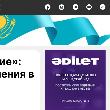
ие»:
ения в