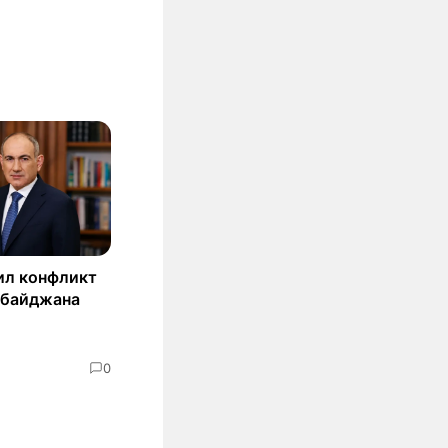
ил конфликт
рбайджана
0