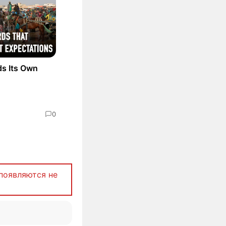
ds Its Own
0
появляются не