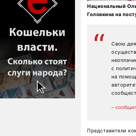
Национальный Оли
Головкина на пост
Свою дея
осуществ
неоплачи
с полити
на помощ
авторите
сообщест
– сообщи
Представители ком