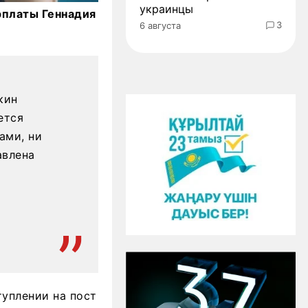
украинцы
рплаты Геннадия
3
6 августа
кин
ется
ами, ни
авлена
туплении на пост