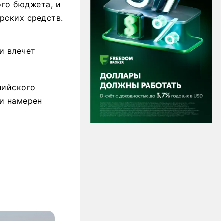
ого бюджета, и
рских средств.
и влечет
пийского
ти намерен