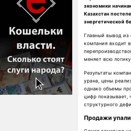
экономики начинаю
Казахстан постепе
энергетической б
Главный вывод из 
компания входит в
перепроизводством
меняет всю логику
Результаты компан
урана, цены реали
однако объемы про
цифр показывает, 
структурного дефи
Продажи упали 
Самая заметная ци