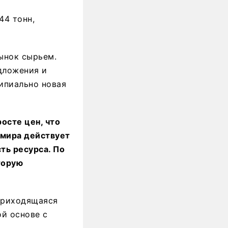
44 тонн,
рынок сырьем.
дложения и
ипиально новая
осте цен, что
 мира действует
ть ресурса. По
торую
 приходящаяся
ой основе с