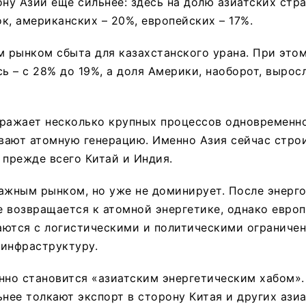
ону Азии еще сильнее: здесь на долю азиатских стр
к, американских – 20%, европейских – 17%.
м рынком сбыта для казахстанского урана. При это
сь – с 28% до 19%, а доля Америки, наоборот, вырос
ражает несколько крупных процессов одновременно
вают атомную генерацию. Именно Азия сейчас строи
 прежде всего Китай и Индия.
ажным рынком, но уже не доминирует. После энерг
 возвращается к атомной энергетике, однако евро
аются с логистическими и политическими ограниче
 инфраструктуру.
нно становится «азиатским энергетическим хабом».
ьнее толкают экспорт в сторону Китая и других ази