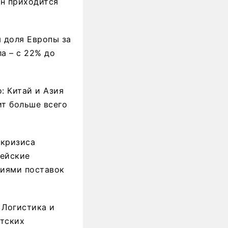
ан приходится
м доля Европы за
ла – с 22% до
: Китай и Азия
т больше всего
окризиса
пейские
ниями поставок
 Логистика и
атских