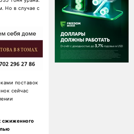
. Но в случае с
оками поставок
ынок сейчас
лении
к сжиженного
олью