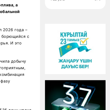
плива, а
лобальной
л 2026 года –
, борющийся с
рья. И это
ичила добычу
гоприятным,
 комбинация
 фазу
535 тонн урана.