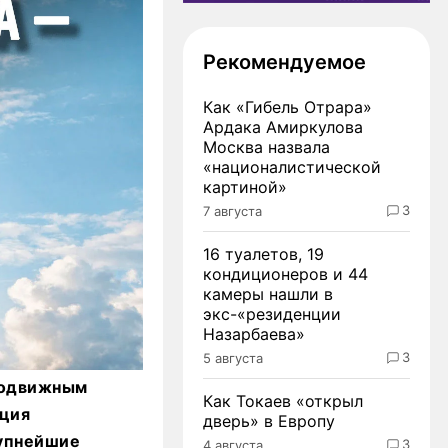
Рекомендуемое
Как «Гибель Отрара»
Ардака Амиркулова
Москва назвала
«националистической
картиной»
3
7 августа
16 туалетов, 19
кондиционеров и 44
камеры нашли в
экс-«резиденции
Назарбаева»
3
5 августа
подвижным
Как Токаев «открыл
ация
дверь» в Европу
рупнейшие
3
4 августа