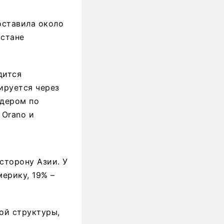
оставила около
хстане
дится
ируется через
идером по
 Orano и
сторону Азии. У
ерику, 19% –
ой структуры,