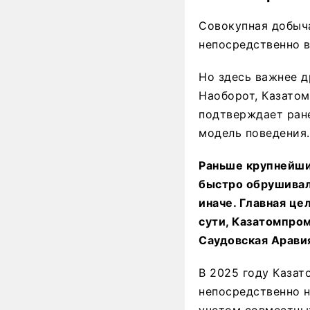
Совокупная добыча
непосредственно в
Но здесь важнее д
Наоборот, Казато
подтверждает ран
модель поведения.
Раньше крупнейши
быстро обрушивал
иначе. Главная це
сути, Казатомпром
Саудовская Аравия
В 2025 году Казат
непосредственно н