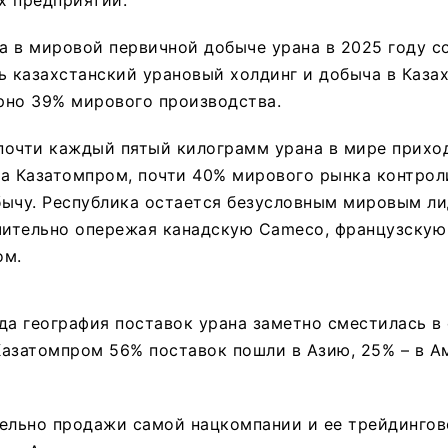
х предприятий.
 в мировой первичной добыче урана в 2025 году с
ь казахстанский урановый холдинг и добыча в Каза
рно 39% мирового производства.
 почти каждый пятый килограмм урана в мире прихо
а Казатомпром, почти 40% мирового рынка контрол
бычу. Республика остается безусловным мировым л
чительно опережая канадскую Cameco, французскую
ом.
да география поставок урана заметно сместилась в 
азатомпром 56% поставок пошли в Азию, 25% – в Ам
ельно продажи самой нацкомпании и ее трейдингов