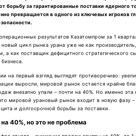
т борьбу за гарантированные поставки ядерного то
нно превращается в одного из ключевых игроков г
езопасности.
операционных результатов Казатомпром за 1 кварта
 новый цикл рынка урана уже не как производитель
, а как поставщик дефицитного стратегического сы
 бизнеса.
ии на первый взгляд выглядят противоречиво: увел
зации выросли, мировой рынок остается крайне бла
даж внезапно упали – почти на 40%. Но именно эта
что мировой урановый рынок входит в новую фазу –
цита и долгосрочной борьбы за поставки.
на 40%, но это не проблема
фра отчета – снижение продаж группы на 40%, до 1 