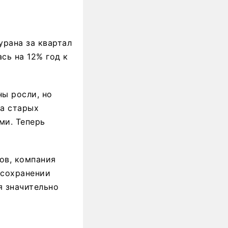
урана за квартал
сь на 12% год к
ны росли, но
за старых
ми. Теперь
ов, компания
 сохранении
я значительно