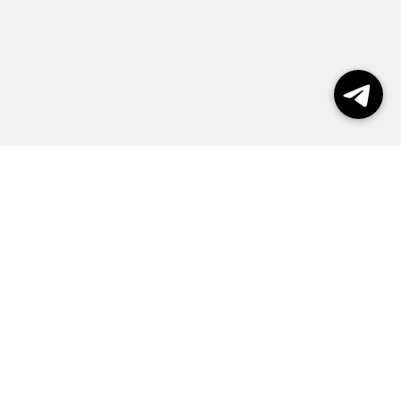
Выборы 2026
Реклама
О журнале
Контакты
Политика конфиденциальности
Правила пользования сайтом