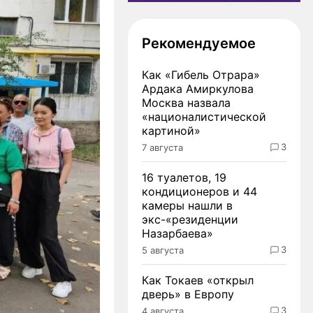
Рекомендуемое
Как «Гибель Отрара»
Ардака Амиркулова
Москва назвала
«националистической
картиной»
3
7 августа
16 туалетов, 19
кондиционеров и 44
камеры нашли в
экс-«резиденции
Назарбаева»
3
5 августа
Как Токаев «открыл
дверь» в Европу
3
4 августа