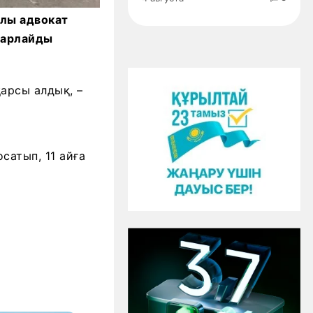
алы адвокат
барлайды
арсы алдық, –
сатып, 11 айға