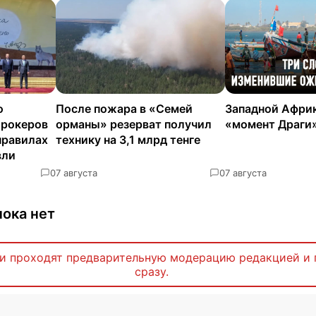
о
После пожара в «Семей
Западной Африк
брокеров
орманы» резерват получил
«момент Драги
правилах
технику на 3,1 млрд тенге
вли
0
7 августа
0
7 августа
ока нет
и проходят предварительную модерацию редакцией и 
сразу.