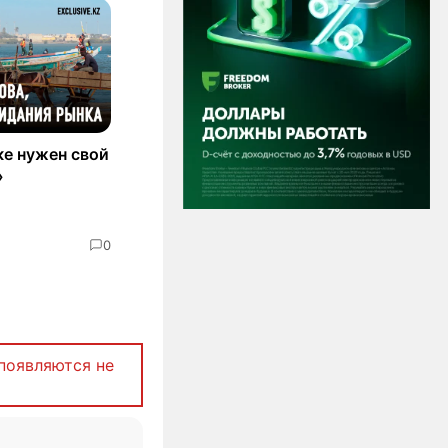
е нужен свой
»
0
появляются не