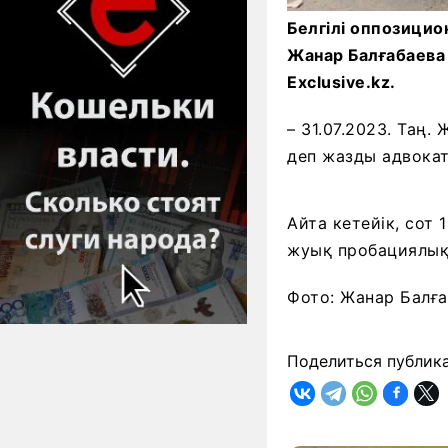
Белгілі оппозици
Жанар Балғабаева
Exclusive.kz.
– 31.07.2023. Таң
деп жазды адвокат
Айта кетейік, сот 
жуық пробациялық 
Фото: Жанар Балға
Поделиться публик