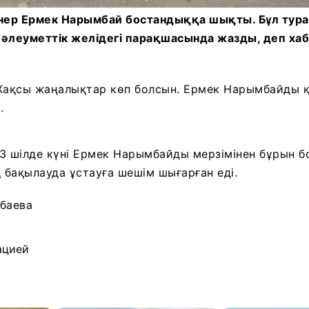
онер Ермек Нарымбай бостандыққа шықты. Бұл тур
 әлеуметтік желідегі парақшасында жазды, деп ха
. Жақсы жаңалықтар көп болсын. Ермек Нарымбайды қ
.
13 шілде күні Ермек Нарымбайды мерзімінен бұрын бо
бақылауда ұстауға шешім шығарған еді.
баева
ацией