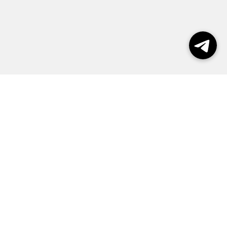
Выборы 2026
Реклама
О журнале
Контакты
Политика конфиденциальности
Правила пользования сайтом