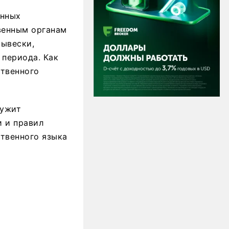
анных
венным органам
вывески,
 периода. Как
ственного
лужит
и и правил
твенного языка