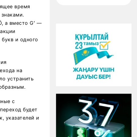
оящее время
 знаками.
, а вместо Gʻ —
дакции
 букв и одного
ния
ехода на
ло устранить
образным.
нные с
 переход будет
, указателей и