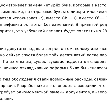
усматривает замену четырёх букв, которые в наст
символами, на отдельные буквы с диакритическими
ается использовать Ş, вместо Ch — Ç, вместо Oʻ — Ö
ы алфавита остаются без изменений. В принятой ре
орится, что узбекский алфавит будет состоять из 28
ия депутаты подняли вопрос о том, почему измене
ко сейчас спустя более трёх десятилетий после пер
. По их мнению, существующие недостатки следова
альнейшее откладывание реформы было бы нецелесо
х тем обсуждения стали возможные расходы, связа
правил. Разработчики законопроекта заверили, что
требует одномоментной замены документов, вывесок
олики.