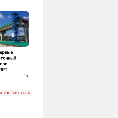
первые
-тонный
 при
 ЛРТ
0
А УЗБЕКИСТАНА