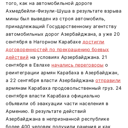
того, как на автомобильной дороге
Ахмедбейли-Физули-Шуша в результате взрыва
мины был выведен из строя автомобиль,
принадлежащий Государственному агентству
автомобильных дорог Азербайджана, а уже 20
сентября в Нагорном Карабахе
достигли
договоренностей по прекращению боевых
действий
на условиях Арзербайджана. 21
сентября в Евлахе
начались переговоры
о
реинтеграции армян Карабаха в Азербайджан,
а 22 сентября власти Азербайджана
отправили
армянам Карабаха продовольственный груз. 24
сентября власти Карабаха официально
объявили об эвакуации части населения в
Армению. В результате действий
Азербайджана в непризнанной республике
более 400 человек получили ранения и как