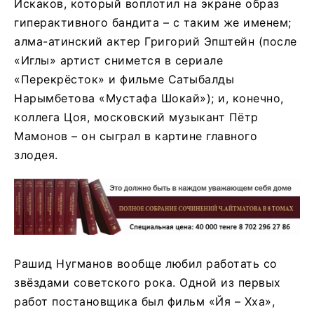
Искаков, который воплотил на экране образ
гиперактивного бандита – с таким же именем;
алма-атинский актер Григорий Эпштейн (после
«Иглы» артист снимется в сериале
«Перекрёсток» и фильме Сатыбалды
Нарымбетова «Мустафа Шокай»); и, конечно,
коллега Цоя, московский музыкант Пётр
Мамонов – он сыграл в картине главного
злодея.
Рашид Нугманов вообще любил работать со
звёздами советского рока. Одной из первых
работ постановщика был фильм «Йя – Хха»,