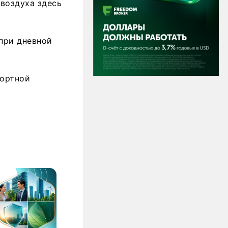
воздуха здесь
при дневной
фортной