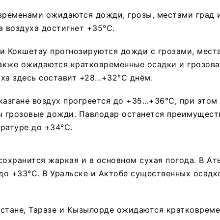
 временами ожидаются дожди, грозы, местами град
а воздуха достигнет +35°C.
 и Кокшетау прогнозируются дожди с грозами, мес
также ожидаются кратковременные осадки и грозова
ха здесь составит +28…+32°C днём.
казгане воздух прогреется до +35…+36°C, при этом
 грозовые дожди. Павлодар останется преимущест
ратуре до +34°C.
сохранится жаркая и в основном сухая погода. В А
 до +33°C. В Уральске и Актобе существенных осадк
естане, Таразе и Кызылорде ожидаются кратковрем