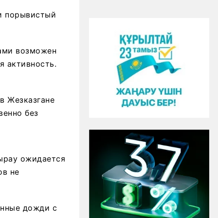
 и порывистый
тами возможен
я активность.
 в Жезказгане
венно без
тырау ожидается
ов не
енные дожди с