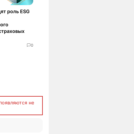
ят роль ESG
ного
страховых
0
появляются не