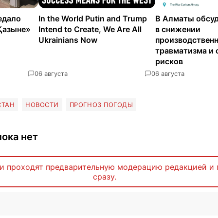
едало
In the World Putin and Trump
В Алматы обсуд
Қазыне»
Intend to Create, We Are All
в снижении
Ukrainians Now
производствен
травматизма и 
рисков
0
6 августа
0
6 августа
СТАН
НОВОСТИ
ПРОГНОЗ ПОГОДЫ
ока нет
и проходят предварительную модерацию редакцией и 
сразу.