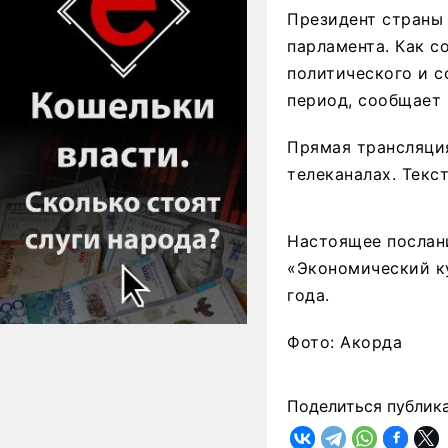
Президент страны
парламента. Как с
политического и 
период, сообщает E
Прямая трансляция
телеканалах. Текс
Настоящее послани
«Экономический ку
года.
Фото: Акорда
Поделиться публик