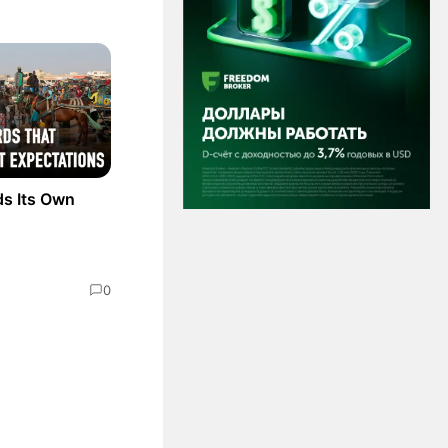
ds Its Own
0