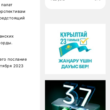
 палат
ерспективам
предстоящий
канских
корды.
его послание
нтября 2023