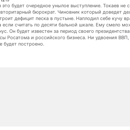
 это будет очередное унылое выступление. Токаев не 
Авторитарный бюрократ. Чиновник который доведет де
троит дефицит песка в пустыне. Наплодил себе кучу вра
а если считать по десяти бальной шкале. Ему смело мо
нус. Он будет известен за период своего президентства
сы Росатома и российского бизнеса. Ни удвоения ВВП,
е будет построено.