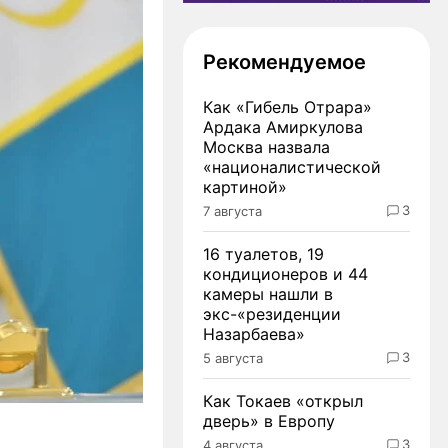
Рекомендуемое
Как «Гибель Отрара»
Ардака Амиркулова
Москва назвала
«националистической
картиной»
3
7 августа
16 туалетов, 19
кондиционеров и 44
камеры нашли в
экс-«резиденции
Назарбаева»
3
5 августа
Как Токаев «открыл
дверь» в Европу
3
4 августа