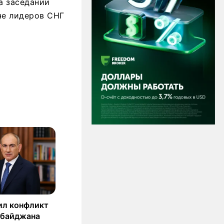
а заседании
че лидеров СНГ
ил конфликт
рбайджана