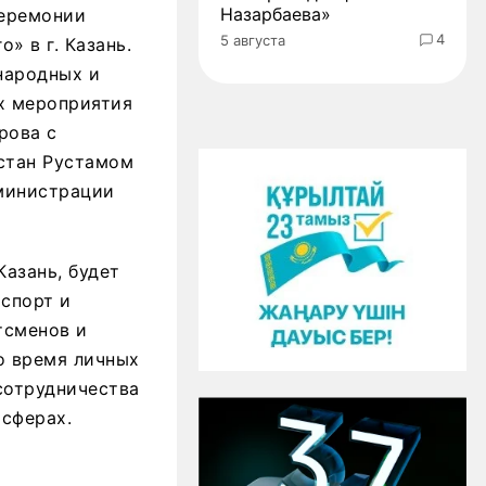
Назарбаева»
церемонии
4
5 августа
 в г. Казань.
народных и
ях мероприятия
рова с
стан Рустамом
министрации
Казань, будет
спорт и
тсменов и
о время личных
сотрудничества
 сферах.