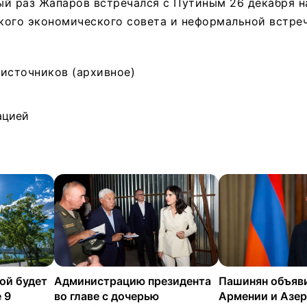
й раз Жапаров встречался с Путиным 26 декабря н
кого экономического совета и неформальной встре
источников (архивное)
ацией
ой будет
Администрацию президента
Пашинян объяв
 9
во главе с дочерью
Армении и Азе