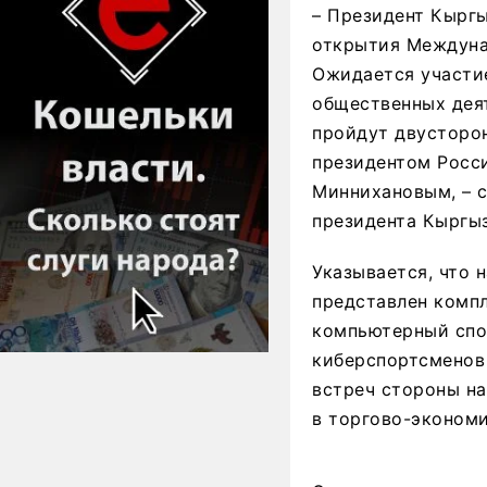
– Президент Кырг
открытия Междунар
Ожидается участи
общественных деят
пройдут двусторо
президентом Росс
Миннихановым, – 
президента Кыргы
Указывается, что 
представлен комп
компьютерный спор
киберспортсменов 
встреч стороны н
в торгово-экономи