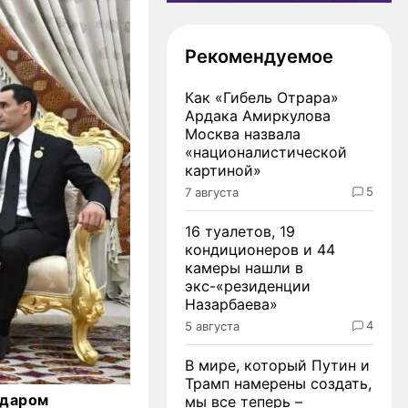
Рекомендуемое
Как «Гибель Отрара»
Ардака Амиркулова
Москва назвала
«националистической
картиной»
5
7 августа
16 туалетов, 19
кондиционеров и 44
камеры нашли в
экс-«резиденции
Назарбаева»
4
5 августа
В мире, который Путин и
Трамп намерены создать,
рдаром
мы все теперь –