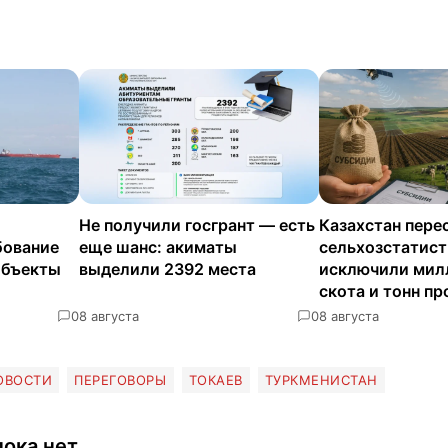
Не получили госгрант — есть
Казахстан пере
бование
еще шанс: акиматы
сельхозстатисти
объекты
выделили 2392 места
исключили мил
скота и тонн п
0
8 августа
0
8 августа
ОВОСТИ
ПЕРЕГОВОРЫ
ТОКАЕВ
ТУРКМЕНИСТАН
ока нет