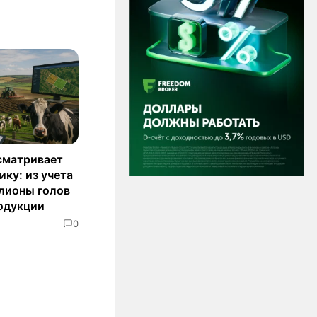
сматривает
ку: из учета
лионы голов
родукции
0