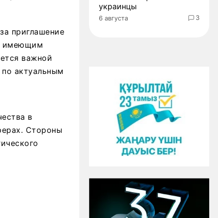
украинцы
3
6 августа
 за приглашение
не имеющим
яется важной
 по актуальным
чества в
ферах. Стороны
гического