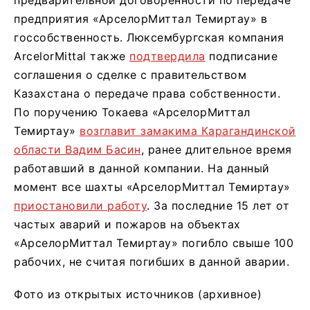
предварительной договоренности по передаче
предприятия «АрселорМиттал Темиртау» в
госсобственность. Люксембургская компания
ArcelorMittal также
подтвердила
подписание
соглашения о сделке с правительством
Казахстана о передаче права собственности.
По поручению Токаева «АрселорМиттал
Темиртау»
возглавит замакима Карагандинской
области Вадим Басин
, ранее длительное время
работавший в данной компании. На данный
момент все шахты «АрселорМиттал Темиртау»
приостановили работу
. За последние 15 лет от
частых аварий и пожаров на объектах
«АрселорМиттал Темиртау» погибло свыше 100
рабочих, не считая погибших в данной аварии.
Фото из открытых источников (архивное)