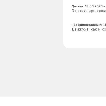
Qazeke
:
18.06.2026 в
Это планированна
неверноподданый
:
1
Движуха, как и хо