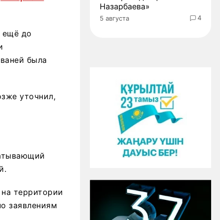
Назарбаева»
4
5 августа
 ещё до
и
аваней была
озже уточнил,
батывающий
й.
 на территории
по заявлениям