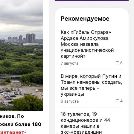
Рекомендуемое
Как «Гибель Отрара»
Ардака Амиркулова
Москва назвала
«националистической
картиной»
6
7 августа
В мире, который Путин и
Трамп намерены создать,
мы все теперь –
украинцы
4
6 августа
16 туалетов, 19
ников. По
кондиционеров и 44
ожили более 180
камеры нашли в
экс-«резиденции
а
интернет-