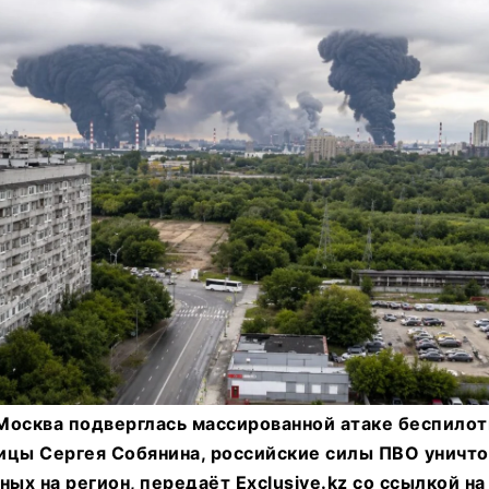
 Москва подверглась массированной атаке беспилот
ицы Сергея Собянина, российские силы ПВО уничт
ных на регион, передаёт Exclusive.kz со ссылкой н