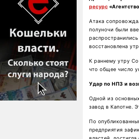
ресурс
«Агентство
Атака сопровожда
полуночи были вве
распространились 
восстановлена утр
К раннему утру Со
что общее число у
Удар по НПЗ и воз
Одной из основны
завод в Капотне. 
По опубликованны
предприятия зафик
властей, достигла 