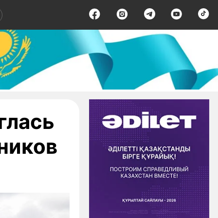
глась
ников