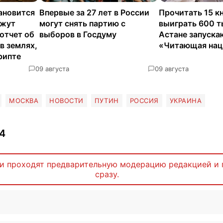
ановится
Впервые за 27 лет в России
Прочитать 15 кн
яжут
могут снять партию с
выиграть 600 т
отчет об
выборов в Госдуму
Астане запуска
в землях,
«Читающая нац
рипте
0
9 августа
0
9 августа
МОСКВА
НОВОСТИ
ПУТИН
РОССИЯ
УКРАИНА
4
и проходят предварительную модерацию редакцией и 
сразу.