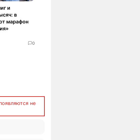
иг и
ысяч: в
ют марафон
ия»
0
появляются не