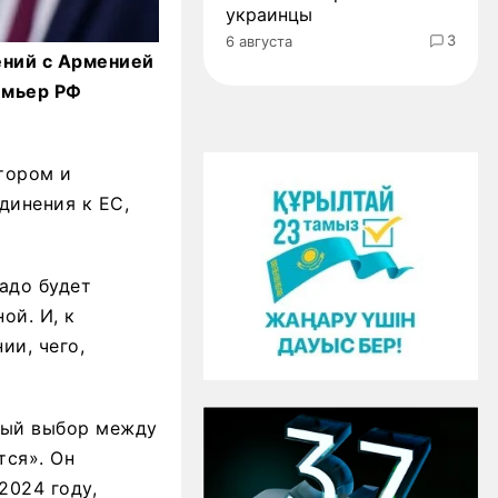
украинцы
3
6 августа
ений с Арменией
емьер РФ
тором и
динения к ЕС,
надо будет
ой. И, к
ии, чего,
ный выбор между
тся». Он
2024 году,