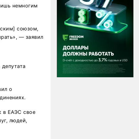
 лишь немногим
еским] союзом,
ирать», — заявил
 депутата
вил о
динениях.
к в ЕАЭС свое
уг, людей,