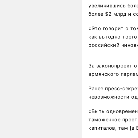
увеличившись боле
более $2 млрд и с
«Это говорит о то
как выгодно торго
российский чинов
За законопроект о
армянского парлам
Ранее пресс-секре
невозможности од
«Быть одновременн
таможенное простр
капиталов, там [в