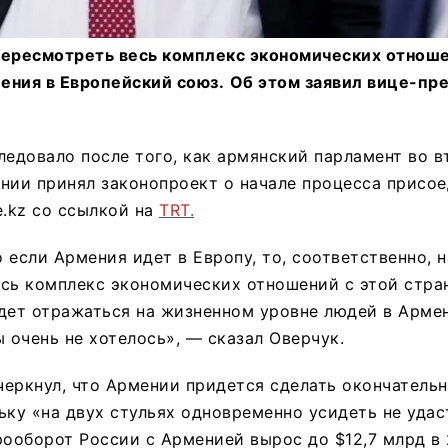
пересмотреть весь комплекс экономических отнош
ления в Европейский союз.
Об этом заявил вице-пр
ледовало после того, как армянский парламент во в
нии принял законопроект о начале процесса присое
e.kz со ссылкой на
TRT.
 если Армения идет в Европу, то, соответственно, 
сь комплекс экономических отношений с этой стран
дет отражаться на жизненном уровне людей в Армен
ы очень не хотелось», — сказал Оверчук.
черкнул, что Армении придется сделать окончатель
ьку «на двух стульях одновременно усидеть не удас
рооборот России с Арменией вырос до $12,7 млрд в 