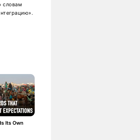
о словам
интеграцию».
ds Its Own