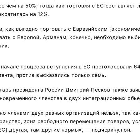
е чем на 50%, тогда как торговля с ЕС составляет
ократилась на 12%.
м, как выгодно торговать с Евразийским [экономич
вать с Европой. Армянам, конечно, необходимо выб
ник.
 начале процесса вступления в ЕС проголосовали 64
ента, против высказались только семь.
тарь президента России Дмитрий Песков также зая
новременного членства в двух интеграционных объе
о членами двух разных организаций нельзя, так ка
анство, зона свободного перемещения товаров, усл
 ЕС] другая, там другие нормы», — подчеркнул он.