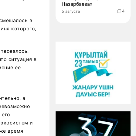
Назарбаева»
4
5 августа
 смешалось в
иня которого,
ствовалось.
что ситуация в
вение ее
ительно, а
 невозможно
 его
 экосистем и
 же время