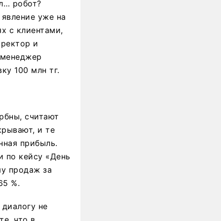
ил… робот?
 явление уже на
х с клиентами,
иректор и
, менеджер
ку 100 млн тг.
рбны, считают
рывают, и те
нная прибыль.
и по кейсу «День
му продаж за
65 %.
 диалогу не
е, что в