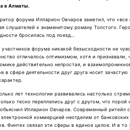
а в Алматы.
ратор форума Илларион Овчаров заметил, что «все
ая слушателей к знаменитому роману Толстого. Геро
одности бросилась под поезд…
 участников форума никакой безысходности не чув
нство отличалось оптимизмом, хотя и признавали, 
омике действительно непростая, и взаимопроникно
в в сфере деятельности друг друга носит зачастую
характер.
олько лет технологии развивались настолько стрем
олько тесно переплелись друг с другом, что порой
 объяснил Илларион Овчаров. Современный ритейл с
 электронной коммерцией неотделим от банковских
в. Финтех связал эти сферы в единое целое. И в то