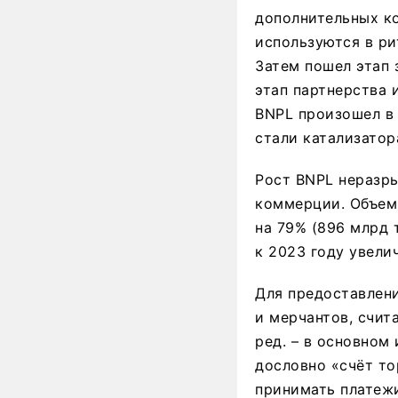
дополнительных ко
используются в ри
Затем пошел этап 
этап партнерства 
BNPL произошел в 
стали катализатор
Рост BNPL неразры
коммерции. Объем
на 79% (896 млрд т
к 2023 году увелич
Для предоставлени
и мерчантов, счита
ред. – в основном
дословно «счёт то
принимать платежи