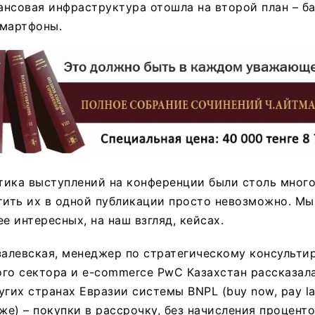
нсовая инфраструктура отошла на второй план – б
смартфоны.
тика выступлений на конференции были столь мног
тить их в одной публикации просто невозможно. М
е интересных, на наш взгляд, кейсах.
залевская, менеджер по стратегическому консульти
го сектора и e-commerce PwC Казахстан рассказала
угих странах Евразии системы BNPL (buy now, pay la
же) – покупки в рассрочку, без начисления проценто