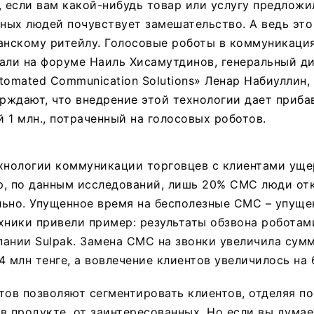
, если вам какой-нибудь товар или услугу предлож
ых людей почувствует замешательство. А ведь это
анскому ритейлу. Голосовые роботы в коммуникация
али на форуме Наиль Хисамутдинов, генеральный д
tomated Communication Solutions» Ленар Набиуллин
ерждают, что внедрение этой технологии дает прибав
 1 млн., потраченный на голосовых роботов.
нологии коммуникации торговцев с клиентами уще
р, по данным исследований, лишь 20% СМС люди отк
ьно. Упущенное время на бесполезные СМС – упуще
хники привели пример: результаты обзвона роботам
ании Sulpak. Замена СМС на звонки увеличила сум
4 млн тенге, а вовлечение клиентов увеличилось на 
тов позволяют сегментировать клиентов, отделяя по
в продукте, от заинтересованных. Но если вы думает