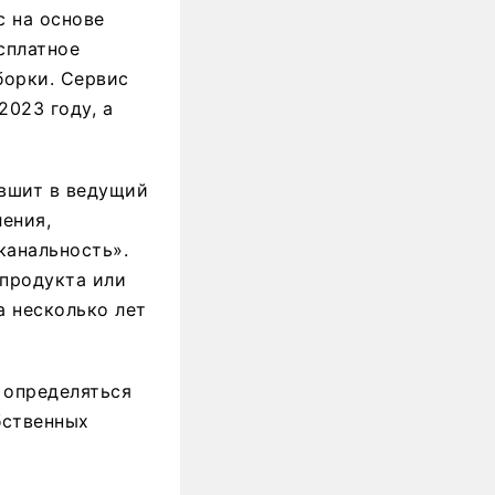
с на основе
сплатное
борки. Сервис
2023 году, а
 вшит в ведущий
ения,
канальность».
продукта или
а несколько лет
т определяться
бственных