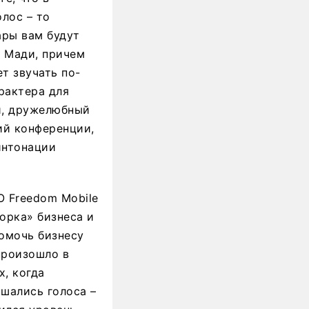
лос – то
ары вам будут
и Мади, причем
ет звучать по-
рактера для
й, дружелюбный
ий конференции,
интонации
О Freedom Mobile
борка» бизнеса и
помочь бизнесу
произошло в
х, когда
ышались голоса –