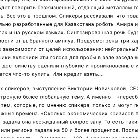
удет говорить безжизненный, отдающий металлом го
ь. Все это в прошлом. Спикеры рассказали, что тов
льно разработанные для Казахстана роботы Амира 
 так и на русском языках. Синтезированная речь буд
мости от выбранного амплуа. Предусмотрены три ха
в зависимости от целей использования: нейтральны
чики включили эти голоса для пробы в зале заседан
о достоинству оценили глубокие и проникновенные 
ется что-то купить. Или кредит взять….
их спикеров, выступление Виктории Новичковой, СЕ
затронуло более глобальную тему. А именно – «перес
тем, которые, по мнению спикера, только и могут 
ожные времена. «Сколько экономических кризисов 
» задала она неожиданный вопрос залу. То есть таки
или региона падала на 50 и более процентов. Посл