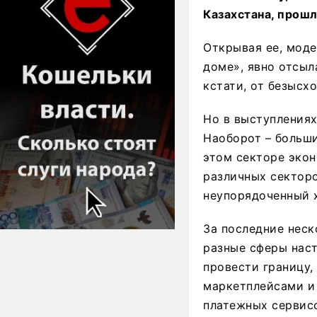
Казахстана, прошл
Открывая ее, моде
доме», явно отсыл
кстати, от безысх
Но в выступлениях
Наоборот – больши
этом секторе экон
различных секторо
неупорядоченный 
За последние неск
разные сферы наст
провести границу,
маркетплейсами и
платежных сервисо