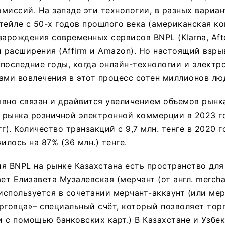
миссий. На западе эти технологии, в разных вариан
тейле с 50-х годов прошлого века (американская ко
зарождения современных сервисов BNPL (Klarna, Aft
и расширения (Affirm и Amazon). Но настоящий взры
последние годы, когда онлайн-технологии и элект
ами вовлечения в этот процесс сотен миллионов лю
вно связан и драйвится увеличением объемов рынк
 рынка розничной электронной коммерции в 2023 г
г). Количество транзакций с 9,7 млн. тенге в 2020 го
илось на 87% (36 млн.) тенге.
я BNPL на рынке Казахстана есть пространство для
ет Елизавета Музалевская (мерчант (от англ. mercha
 используется в сочетании мерчант-аккаунт (или мер
рговца»– специальный счёт, который позволяет тор
 с помощью банковских карт.) В Казахстане и Узбе