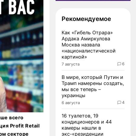
Рекомендуемое
Как «Гибель Отрара»
Ардака Амиркулова
Москва назвала
«националистической
картиной»
6
7 августа
В мире, который Путин и
Трамп намерены создать,
мы все теперь –
украинцы
4
6 августа
16 туалетов, 19
ьше всего
кондиционеров и 44
я Profit Retail
камеры нашли в
вом секторе
экс-«резиденции