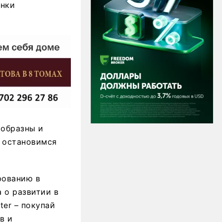
анки
ообразны и
ы остановимся
рованию в
 о развитии в
ter – покупай
в и