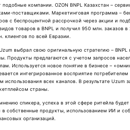
 подобные компании. OZON BNPL Казахстан – серви
ками-поставщиками. Маркетинговая программа – бе
ов с беспроцентной рассрочкой через акции и под
видов товаров в BNPL и получил 950 млн. заказов в 
н. клиентов по всей Евразии.
 Uzum выбрал свою оригинальную стратегию – BNPL
ы. Продукты предлагаются с учетом запросов насел
ам. Используется новое понятие в бизнесе – «омни
евается интегрированное восприятие потребителем 
м использования всех каналов. В результате Uzum з
кетплейсом страны.
 мнению спикера, успеха в этой сфере ритейла буде
 в собственные продукты, использованием ИИ и со
нансовых организаций.