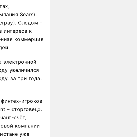
тах,
мпания Sears).
erpay). Следом –
в интереса к
ронная коммерция
дей.
а электронной
оду увеличился
ду, за три года,
 финтех-игроков
nt – «торговец».
чант-счёт,
говой компании
кистане уже