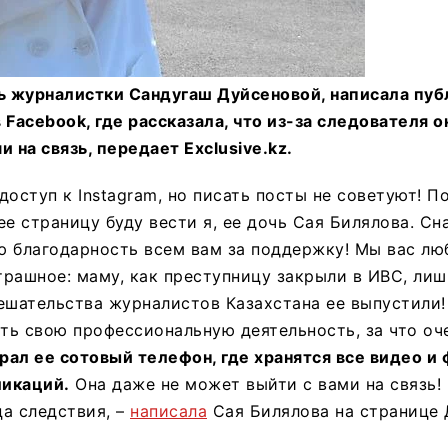
чь журналистки Сандугаш Дуйсеновой, написала пуб
 Facebook, где рассказала, что из-за следователя 
 на связь, передает Exclusive.kz.
доступ к Instagram, но писать посты не советуют! П
ее страницу буду вести я, ее дочь Сая Билялова. Сн
ю благодарность всем вам за поддержку! Мы вас лю
рашное: маму, как преступницу закрыли в ИВС, ли
ешательства журналистов Казахстана ее выпустили!
ь свою профессиональную деятельность, за что оче
ал ее сотовый телефон, где хранятся все видео и
икаций.
Она даже не может выйти с вами на связь!
а следствия, –
написала
Сая Билялова на странице 