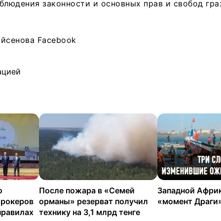
блюдения законности и основных прав и свобод гр
уйсенова Facebook
ацией
о
После пожара в «Семей
Западной Африк
брокеров
орманы» резерват получил
«момент Драги
правилах
технику на 3,1 млрд тенге