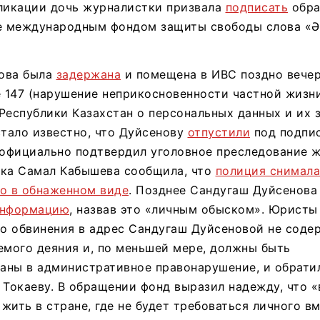
бликации дочь журналистки призвала
подписать
обра
е международным фондом защиты свободы слова «Әд
ова была
задержана
и помещена в ИВС поздно вечеро
е 147 (нарушение неприкосновенности частной жизн
Республики Казахстан о персональных данных и их з
стало известно, что Дуйсенову
отпустили
под подпис
официально подтвердил уголовное преследование ж
тка Самал Кабышева сообщила, что
полиция снимала
ео в обнаженном виде
. Позднее Сандугаш Дуйсенова
информацию
, назвав это «личным обыском». Юристы
то обвинения в адрес Сандугаш Дуйсеновой не соде
емого деяния и, по меньшей мере, должны быть
аны в административное правонарушение, и обрати
 Токаеву. В обращении фонд выразил надежду, что 
жить в стране, где не будет требоваться личного в