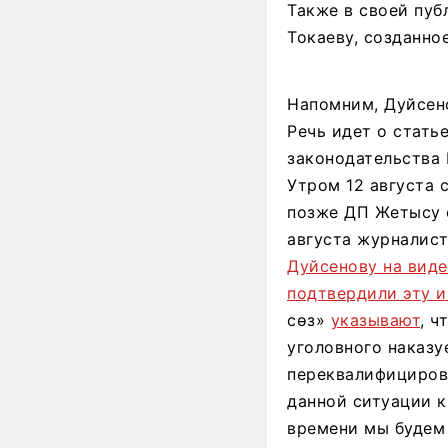
Также в своей пу
Токаеву, созданно
Напомним, Дуйсен
Речь идет о стать
законодательства 
Утром 12 августа 
позже ДП Жетысу 
августа журналис
Дуйсенову на вид
подтвердили эту 
сөз»
указывают
, ч
уголовного наказу
переквалифициров
данной ситуации к
времени мы будем 