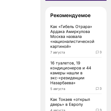
Рекомендуемое
Как «Гибель Отрара»
Ардака Амиркулова
Москва назвала
«националистической
картиной»
3
7 августа
16 туалетов, 19
кондиционеров и 44
камеры нашли в
экс-«резиденции
Назарбаева»
3
5 августа
Как Токаев «открыл
дверь» в Европу
3
4 августа