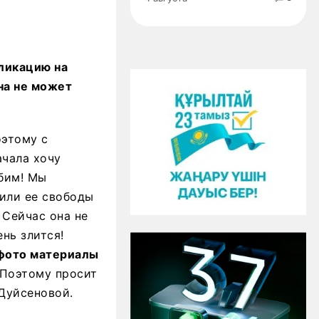
ликацию на
она не может
оэтому с
ачала хочу
бим! Мы
шили ее свободы
 Сейчас она не
нь злится!
 фото материалы
 Поэтому просит
Дуйсеновой.