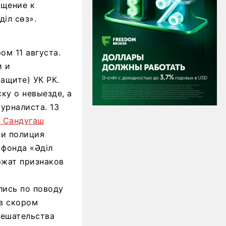
щение к
іл сөз».
м 11 августа.
и и
ащите) УК РК.
ку о невыезде, а
урналиста. 13
 Сандугаш
 и полиция
 фонда «Әділ
ржат признаков
лись по поводу
«в скором
мешательства