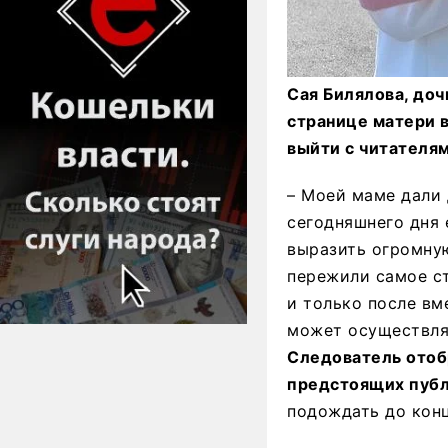
Сая Билялова, до
странице матери в
выйти с читателями
– Моей маме дали 
сегодняшнего дня 
выразить огромну
пережили самое ст
и только после вм
может осуществлят
Следователь отобр
предстоящих публ
подождать до конц