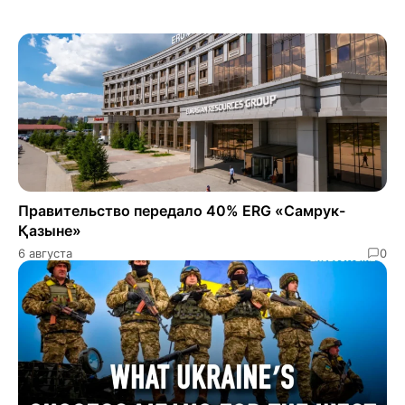
Правительство передало 40% ERG «Самрук-
Қазыне»
6 августа
0