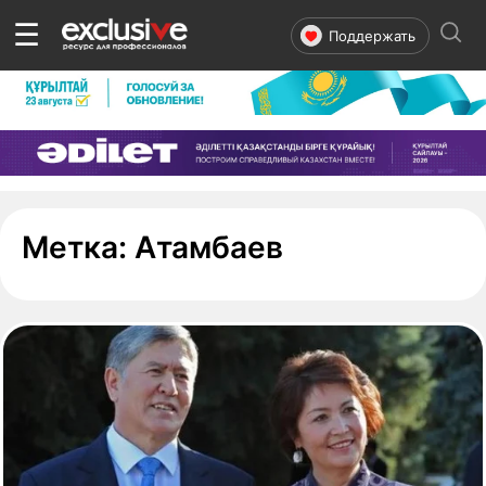
☰
Поддержать
- страница 1
Метка:
Атамбаев