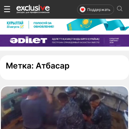
☰
Поддержать
- страница 1
Метка:
Атбасар