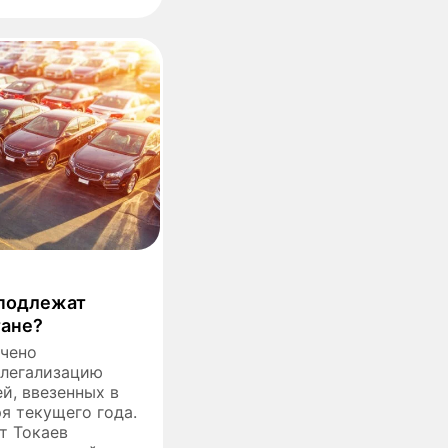
 подлежат
тане?
учено
 легализацию
й, ввезенных в
ря текущего года.
т Токаев