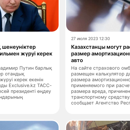
27 июля 2023 12:30
қ шенеуніктер
Казахстанцы могут ра
ильмен жүруі керек
размер амортизацион
авто
Владимир Путин барлық
На сайте страхового ом
ер отандық
размещен калькулятор д
үруі керек екенін
размера амортизационно
йды Exclusive.kz ТАСС-
применяемого при расче
есей президенті өңдеу
размера вреда, причине
ындарының
транспортному средству
сообщает Агентство Респ