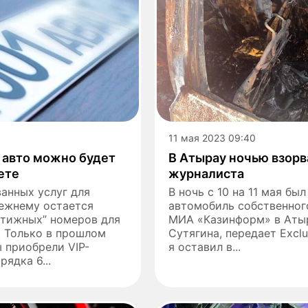
11 мая 2023 09:40
 авто можно будет
В Атырау ночью взор
ете
журналиста
анных услуг для
В ночь с 10 на 11 мая бы
режнему остается
автомобиль собственног
стижных” номеров для
МИА «Казинформ» в Аты
. Только в прошлом
Сутягина, передает Exclu
 приобрели VIP-
я оставил в...
ядка 6...