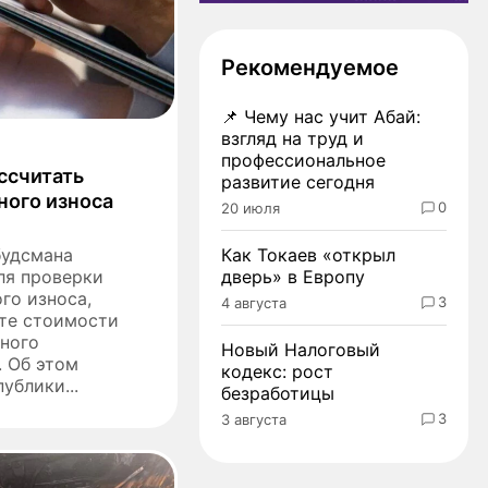
Рекомендуемое
📌
Чему нас учит Абай:
взгляд на труд и
профессиональное
ссчитать
развитие сегодня
ного износа
0
20 июля
будсмана
Как Токаев «открыл
ля проверки
дверь» в Европу
го износа,
3
4 августа
те стоимости
нного
Новый Налоговый
. Об этом
кодекс: рост
ублики...
безработицы
3
3 августа