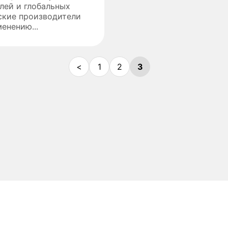
лей и глобальных
ские производители
енению...
<
1
2
3