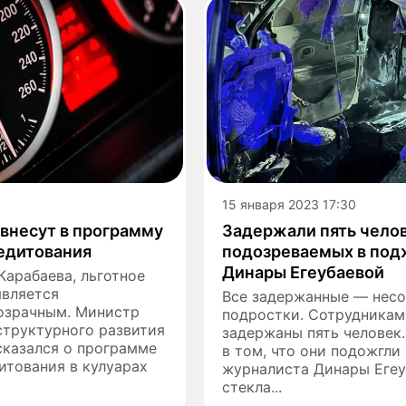
15 января 2023 17:30
внесут в программу
Задержали пять челов
редитования
подозреваемых в по
Динары Егеубаевой
арабаева, льготное
является
Все задержанные — нес
озрачным. Министр
подростки. Сотрудникам
структурного развития
задержаны пять человек
сказался о программе
в том, что они подожгли
итования в кулуарах
журналиста Динары Егеу
стекла...