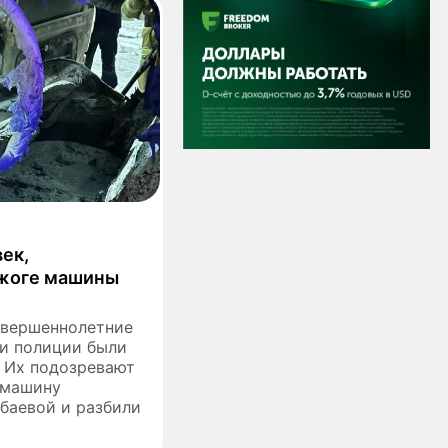
ек,
джоге машины
овершеннолетние
и полиции были
. Их подозревают
 машину
баевой и разбили