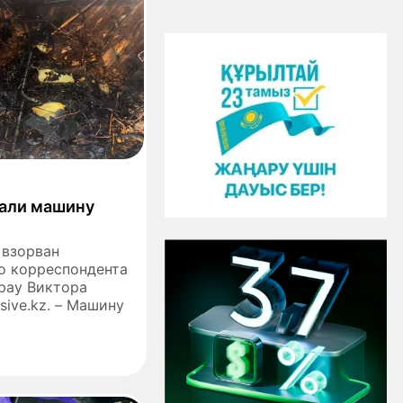
вали машину
л взорван
о корреспондента
рау Виктора
sive.kz. – Машину