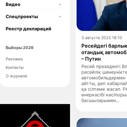
Видео
Спецпроекты
Реестр деклараций
3 августа 2023 18:10
Ресейдегі барлы
Выборы 2026
отандық автомоб
– Путин
Реклама
Ресей президенті 
Контакты
ресейлік шенеунікт
О журнале
автомобильдермен ж
айтты, деп хабарла
қа сілтеме жасап. Р
өнеркәсібі кәсіпор
басшыларымен...