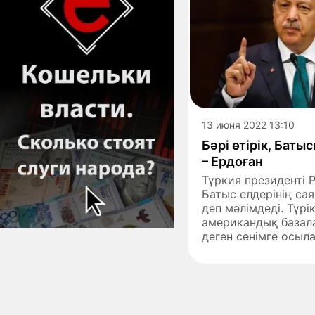
13 июня 2022 13:10
Бәрі өтірік, Бат
– Ердоған
Түркия президенті 
Батыс елдерінің са
деп мәлімдеді. Түр
американдық базал
деген сенімге осылай