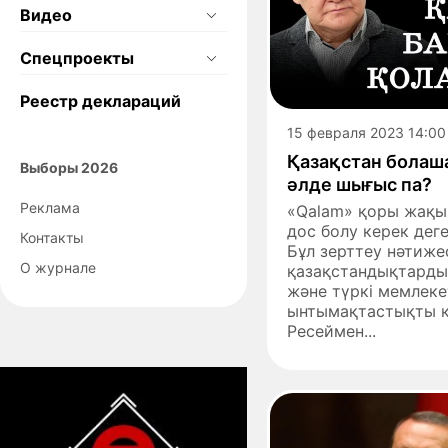
Видео
Спецпроекты
Реестр деклараций
15 февраля 2023 14:00
Қазақстан болаша
Выборы 2026
әлде шығыс па?
Реклама
«Qalam» қоры жақы
дос болу керек деге
Контакты
Бұл зерттеу нәтиже
О журнале
қазақстандықтарды
және түркі мемлеке
ынтымақтастықты қ
Ресеймен...