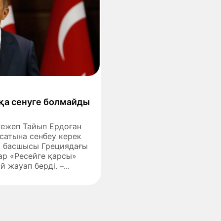
ысқа сенуге болмайды
Режеп Тайып Ердоған
ясатына сенбеу керек
ік басшысы Грециядағы
ар «Ресейге қарсы»
 жауап берді. –...