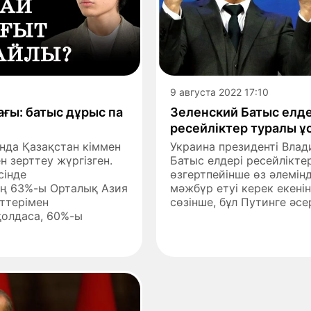
9 августа 2022 17:10
ғы: батыс дұрыс па
Зеленский Батыс елд
ресейліктер туралы ұ
нда Қазақстан кіммен
Украина президенті Вла
н зерттеу жүргізген.
Батыс елдері ресейлікт
сінде
өзгертпейінше өз әлемін
ң 63%-ы Орталық Азия
мәжбүр етуі керек екені
ттерімен
сөзінше, бұл Путинге әсер
олдаса, 60%-ы