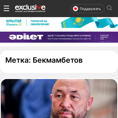
☰
Поддержать
- страниц
Метка:
Бекмамбетов