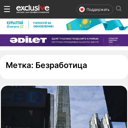
☰
Поддержать
- страница
Метка:
Безработица