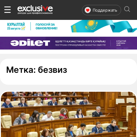
☰
Поддержать
- страница 1
Метка:
безвиз