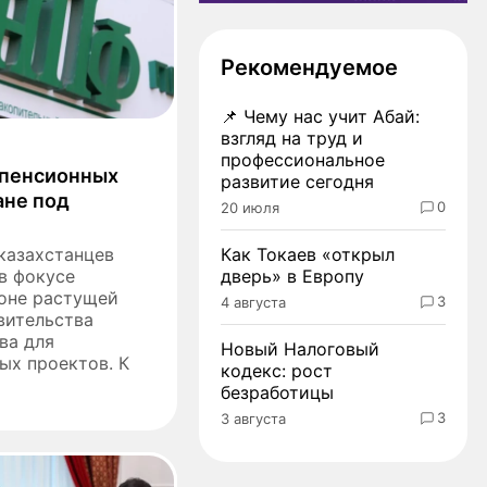
Рекомендуемое
📌
Чему нас учит Абай:
взгляд на труд и
профессиональное
 пенсионных
развитие сегодня
ане под
0
20 июля
казахстанцев
Как Токаев «открыл
в фокусе
дверь» в Европу
фоне растущей
3
4 августа
вительства
ва для
Новый Налоговый
ых проектов. К
кодекс: рост
безработицы
3
3 августа