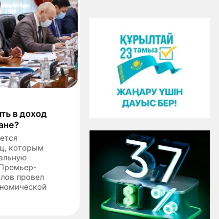
ть в доход
тане?
уется
ц, которым
альную
 Премьер-
лов провел
ономической