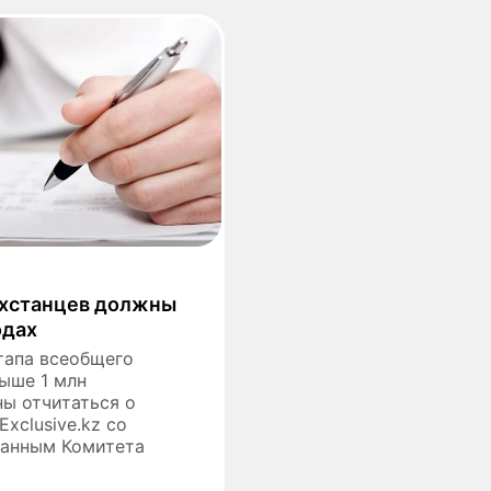
ахстанцев должны
одах
тапа всеобщего
ыше 1 млн
ы отчитаться о
xclusive.kz со
данным Комитета