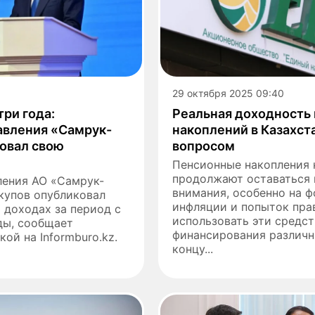
29 октября 2025 09:40
три года:
Реальная доходность
авления «Самрук-
накоплений в Казахст
овал свою
вопросом
Пенсионные накопления 
продолжают оставаться 
ления АО «Самрук-
внимания, особенно на 
купов опубликовал
инфляции и попыток пра
 доходах за период с
использовать эти средст
ды, сообщает
финансирования различн
кой на Informburo.kz.
концу...