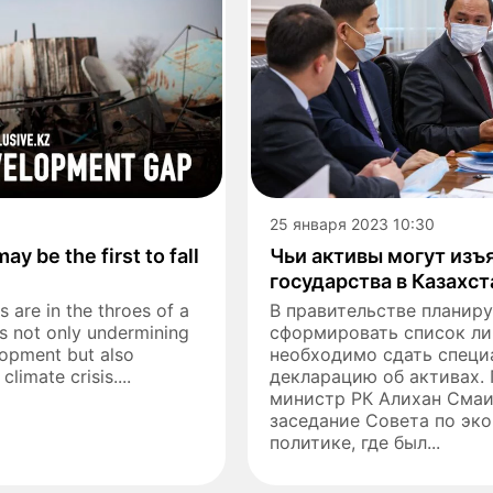
25 января 2023 10:30
ay be the first to fall
Чьи активы могут изъя
государства в Казахс
 are in the throes of a
В правительстве планир
 is not only undermining
сформировать список ли
lopment but also
необходимо сдать специ
limate crisis....
декларацию об активах.
министр РК Алихан Смаи
заседание Совета по эк
политике, где был...