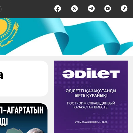
- страница 1
а