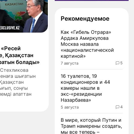
Рекомендуемое
Как «Гибель Отрара»
Ардака Амиркулова
Москва назвала
 «Ресей
«националистической
е, Қазақстан
картиной»
аратын болады»
5
7 августа
 Стехликова
ренаға шығатын
16 туалетов, 19
 Қазақстан
кондиционеров и 44
ығып, соңғы
камеры нашли в
лемді апаттан
экс-«резиденции
Назарбаева»
4
5 августа
В мире, который Путин и
Трамп намерены создать,
мы все теперь –