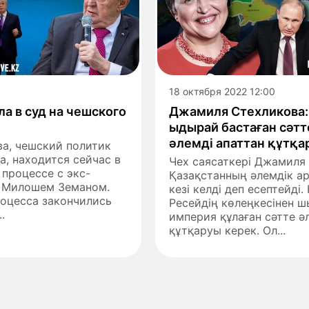
18 октября 2022 12:00
ла в суд на чешского
Джамиля Стехликова:
ыдырай бастаған сәтт
әлемді апаттан құтқ
а, чешский политик
а, находится сейчас в
Чех саясаткері Джамиля
процессе с экс-
Қазақстанның әлемдік а
 Милошем Земаном.
кезі келді деп есептейді.
оцесса закончились
Ресейдің көлеңкесінен ш
.
империя құлаған сәтте ә
құтқаруы керек. Ол...