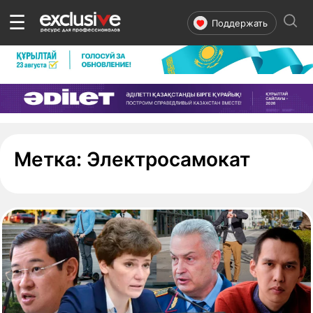
☰
Поддержать
- стра
Метка:
Электросамокат