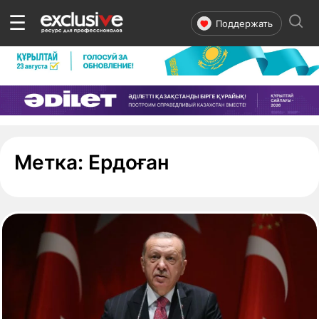
☰
Поддержать
- страница 2
Метка:
Ердоған