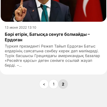
13 июня 2022 13:10
Бәрі өтірік, Батысқа сенуге болмайды –
Ердоған
Түркия президенті Режеп Тайып Ердоған Батыс
елдерінің саясатына сенбеу керек деп мәлімдеді.
Түрік басшысы Грециядағы американдық базалар
«Ресейге қарсы» деген сенімге осылай жауап
берді. –...
<
1
2