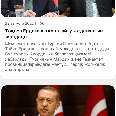
22 августа 2022 14:50
Тоқаев Ердоғанға көңіл айту жеделхатын
жолдады
Мемлекет басшысы Түркия Президенті Реджеп
Тайип Ердоғанға көңіл айту жеделхатын жолдады.
Бұл туралы Ақорданың баспасөз қызметі
хабарлады. Түркияның Мардин және Газиантеп
провинцияларындағы жантүршігерлік жол-көлік
апаттарынан...