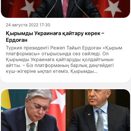
24 августа 2022 17:30
Қырымды Украинаға қайтару керек –
Ердоған
Түркия президенті Режеп Тайып Ердоған «Қырым
платформасы» отырысында сөз сөйледі. Ол
Қырымды Украинаға қайтаруды қолдайтынын
айтты. – Біз платформаның барлық деңгейдегі
күш-жігеріне ықпал етеміз. Қырымды...