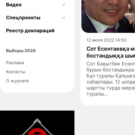
Видео
Спецпроекты
Реестр деклараций
12 июля 2022 14:50
Сот Есентаевқа м
Выборы 2026
бостандыққа шығ
Реклама
Сот Бақытбек Есент
бұрын бостандыққа 
Контакты
Бұл туралы Қапшағ
О журнале
хабарлады. 12 шілд
шартты түрде мерзі
туралы...