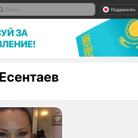
Поддержать
- страница 
Есентаев