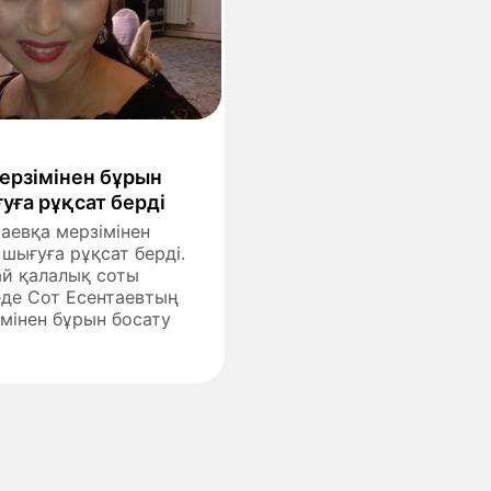
ерзімінен бұрын
уға рұқсат берді
аевқа мерзімінен
шығуға рұқсат берді.
ай қалалық соты
еде Сот Есентаевтың
мінен бұрын босату