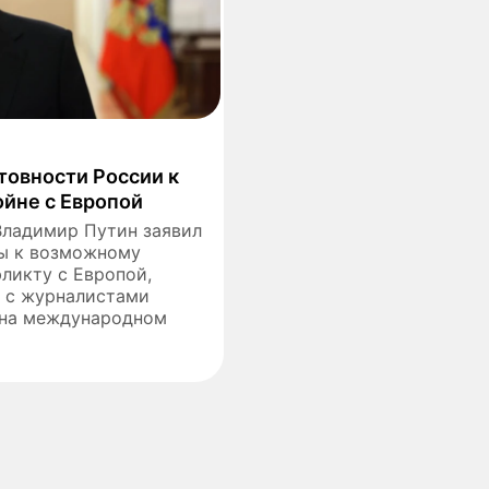
отовности России к
ойне с Европой
Владимир Путин заявил
ны к возможному
ликту с Европой,
е с журналистами
 на международном