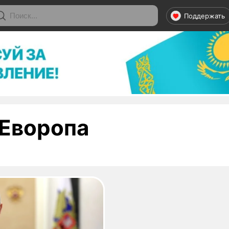
Поддержать
- страница 1
Еворопа