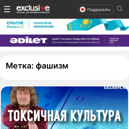
☰
Поддержать
- страница 1
Метка:
фашизм