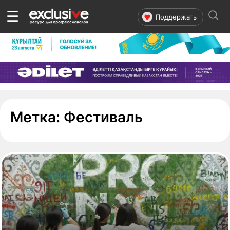
☰
Поддержать
- страница 1
Метка:
Фестиваль