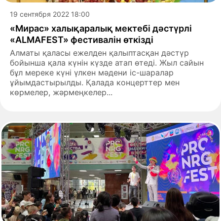
19 сентября 2022 18:00
«Мирас» халықаралық мектебі дәстүрлі
«ALMAFEST» фестивалін өткізді
Алматы қаласы ежелден қалыптасқан дәстүр
бойынша қала күнін күзде атап өтеді. Жыл сайын
бұл мереке күні үлкен мәдени іс-шаралар
ұйымдастырылды. Қалада концерттер мен
көрмелер, жәрмеңкелер...