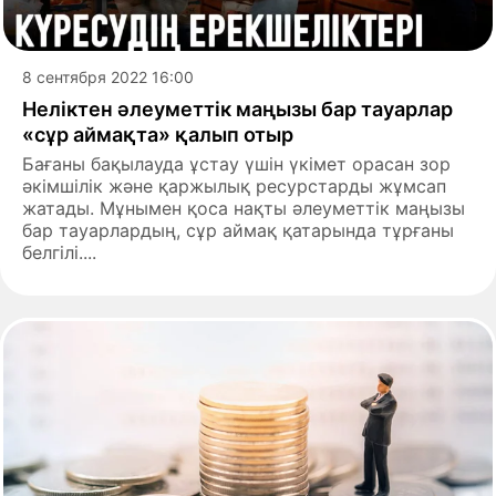
8 сентября 2022 16:00
Неліктен әлеуметтік маңызы бар тауарлар
«сұр аймақта» қалып отыр
Бағаны бақылауда ұстау үшін үкімет орасан зор
әкімшілік және қаржылық ресурстарды жұмсап
жатады. Мұнымен қоса нақты әлеуметтік маңызы
бар тауарлардың, сұр аймақ қатарында тұрғаны
белгілі....