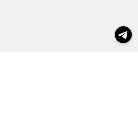
Выборы 2026
Реклама
О журнале
Контакты
Политика конфиденциальности
Правила пользования сайтом