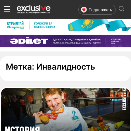
☰
Поддержать
- страни
Метка:
Инвалидность