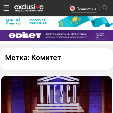
☰
Поддержать
- страница 1
Метка:
Комитет