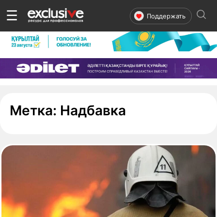
☰
Поддержать
- страница 1
Метка:
Надбавка