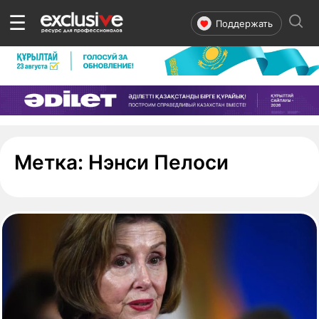
☰
Поддержать
- страни
Метка:
Нэнси Пелоси