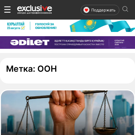
☰
Поддержать
- страница 1
Метка:
ООН